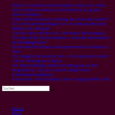
Private TV-Konzerne in Deutschland: Sender und Trends
Hans Christian Andersen: Leben und Werk des großen
Märchenerzählers
Kunst und Kontroverse: Trennung von Werk und Künstler?
Das Leben als Partyschlager-Act – Ballermann-Musik am
Beispiel Ikke Hüftgold
Aus dem Nerd wird der VIP – Jeff Bezos’ Metamorphose
RTL übernimmt Sky Deutschland – Deutsche Medienmacht
im Streamingzeitalter
Maklerserien im Stream – Realityserien mit Maklerinnen als
Stars
Der erfolgreichste deutsche Film – Eine Spurensuche durch
Zahlen, Wirkung und Zeitgeist
Die Märchenkönigin Heikedine Körting und die drei
Fragezeichen – eine der weltweit erfolgreichsten
Kinderhörspieltraditionen
Löwenzahn – Von Pusteblume, Peter Lustig und Fritz Fuchs
Kategorien
Bücher
(9)
Filme
(44)