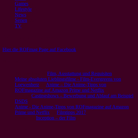
Games
(7)
Lifestyle
(6)
News
(11)
Serien
(22)
TV
(8)
ROFmag auf Facebook
Hier die ROFmag Page auf Facebook
Neueste Kommentare
Thomas leyk
zu
Film, Ausstattung und Requisiten
Meine absoluten Lieblingsfilme - Film-Evergreens von
Loewenherz
zu
Anime – Die Anime-Tipps von
ROFmagazine auf Amazon Prime und Netflix
laura
zu
Castingshows – Bewerbung und Ablauf am Beispiel
DSDS
Anime - Die Anime-Tipps von ROFmagazine auf Amazon
Prime und Netflix
zu
Filmtipps 2017
Ansgar
zu
Inception – der Film
Kategorien