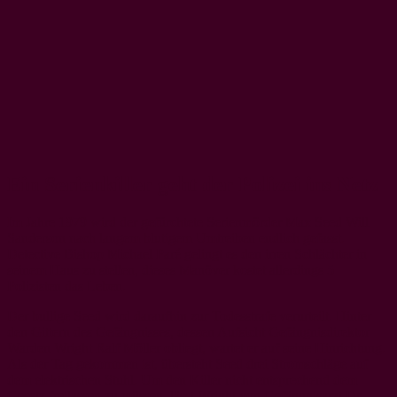
Ein Serienkiller geht der Polizei ins Netz
Im Jahre 1979 wird der gefürchtete Serienmörder Max Seed Will
Sanderson nach langem blutigem Umtreiben endlich gefasst.
Detective Bishop Michael Paré gelingt es den irren Schlächter in
seinem Haus zu stellen, dieses Manöver kostet allerdings 5
Polizisten das Leben.
Der bullige Seed wird daraufhin zur Todesstrafe verurteilt. Hinter
den Gittern des Gefängnisses, dessen Aufsicht Gefängnisdirektor
Warden Wright Ralf Möller obliegt, wartet er auf seine Hinrichtung.
Als der Tag gekommen ist, übersteht Seed drei Stromschläge auf
dem elektrischen Stuhl. Um den Killer nicht entsprechend dem
Gesetz freilassen zu müssen, lässt Wright von Gefängnisarzt Dr.