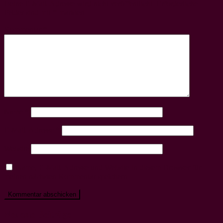
Deine E-Mail-Adresse wird nicht veröffentlicht.
Erforderliche
Felder sind mit
*
markiert
Kommentar
*
Name
*
E-Mail-Adresse
*
Website
Name, E-Mail-Adresse und Website in diesem Browser für
meinen nächsten Kommentar speichern.
Neueste Beiträge