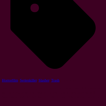
Horrorfilm
,
Serienkiller
,
Slasher
,
Trash
1 min read
Seed ist ein Horrorfilm, der im Jahre 2007 von Uwe Boll inszeniert
und in Kanade gedreht wurde. In den Hauptrollen agieren Will
Sanderson, Ralf Möller und der durch Das Philadelphia Experiment
bekannt gewordene Michael Paré. Außerdem fungiert Don S. Davis,
bekannt aus der TV-Serie Stargate, in einer Gastrolle.