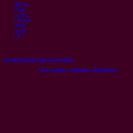
Bücher
(9)
Filme
(44)
Games
(7)
Lifestyle
(6)
News
(11)
Serien
(22)
TV
(8)
ROFmag auf Facebook
Hier die ROFmag Page auf Facebook
Copyright © 2026
ROF Magazine
.
Impressum / Datenschutz
.