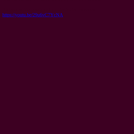
Aktivieren Sie JavaScript um das Video zu sehen.
https://youtu.be/29u6vC7YcNA