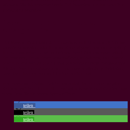
Wickson fälschlicherweise Seeds Tod feststellen, um ihn daraufhin
lebendig zu begraben.
Das vermeintliche Ende ist erst der
Anfang des Grauens
Der Massenmörder kann dem Gedanken, sich zu seinen Opfern ins
Jenseits zu gesellen, allerdings nicht viel abgewinnen und es gelingt
ihm sich aus seinem Grab zu befreien. Seed tötet nun systematisch
die Personen, die an dieser Verschwörung teilnahmen, und Bishop
bekommt von Wright den Auftrag den Mörder erneut festzunehmen.
Als der Detective zuhause ankommt, muss er allerdings feststellen,
dass Seed Bishops Frau und Tochter entführt hat…
Von Presse und Online-Plattformen erhielt der Film eher negative
Kritiken, auf dem Horror Film Festival in New York 2007 allerdings
einen Preis für die besten Spezialeffekte.
teilen
teilen
teilen