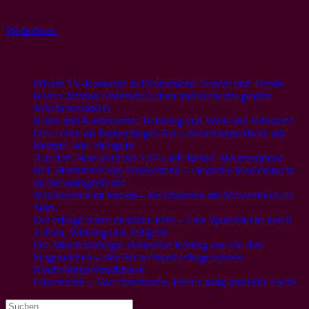
Dienste anbieten: sie liefern sich selbst inklusive Orgasmusgarantie.
Weiterlesen
Neueste Beiträge
Private TV-Konzerne in Deutschland: Sender und Trends
Hans Christian Andersen: Leben und Werk des großen
Märchenerzählers
Kunst und Kontroverse: Trennung von Werk und Künstler?
Das Leben als Partyschlager-Act – Ballermann-Musik am
Beispiel Ikke Hüftgold
Aus dem Nerd wird der VIP – Jeff Bezos’ Metamorphose
RTL übernimmt Sky Deutschland – Deutsche Medienmacht
im Streamingzeitalter
Maklerserien im Stream – Realityserien mit Maklerinnen als
Stars
Der erfolgreichste deutsche Film – Eine Spurensuche durch
Zahlen, Wirkung und Zeitgeist
Die Märchenkönigin Heikedine Körting und die drei
Fragezeichen – eine der weltweit erfolgreichsten
Kinderhörspieltraditionen
Löwenzahn – Von Pusteblume, Peter Lustig und Fritz Fuchs