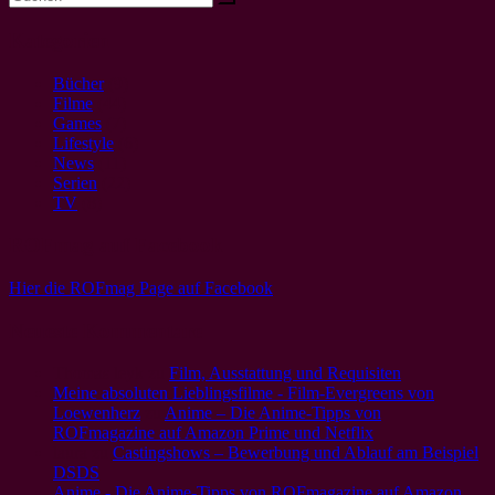
Kategorien
Bücher
(9)
Filme
(44)
Games
(7)
Lifestyle
(6)
News
(11)
Serien
(22)
TV
(8)
ROFmag auf Facebook
Hier die ROFmag Page auf Facebook
Neueste Kommentare
Thomas leyk
zu
Film, Ausstattung und Requisiten
Meine absoluten Lieblingsfilme - Film-Evergreens von
Loewenherz
zu
Anime – Die Anime-Tipps von
ROFmagazine auf Amazon Prime und Netflix
laura
zu
Castingshows – Bewerbung und Ablauf am Beispiel
DSDS
Anime - Die Anime-Tipps von ROFmagazine auf Amazon