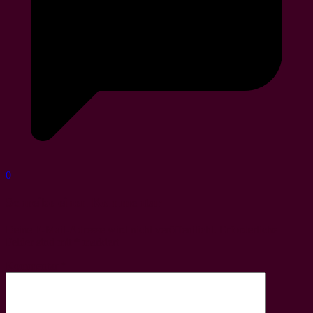
0
Schreibe einen Kommentar
Deine E-Mail-Adresse wird nicht veröffentlicht.
Erforderliche
Felder sind mit
*
markiert
Kommentar
*