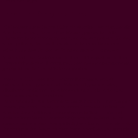
Liebes-Stellungen.
Inhalt und Story des Films
Fünf Männer aus München bilden ein skurriles Ensemble, das alle
Klischees bedient, die es je über Männer gegeben hat. Alle
Charaktere haben eines gemeinsam: sie sind sympathisch. Sie sind
so sympathisch, das man ihnen als Zuschauer nichts anderes
wünscht, als dass die Idee  so fremd sie auch ist – irgendwie
funktioniert. Die Darsteller sind in ihrer Hilflosigkeit und in ihrer
Perspektivlosigkeit so überzeugend, dass man als Zuschauer sogar
geneigt ist, an die Geschäftsidee zu glauben.
Frank, Gy, Olli, Lasse und Giselherr überzeugen, weil sie
authentisch sind; ganz normale Männer mit ganz normalen,
alltäglichen Problemen. Sie sehnen sich nach Geld, Arbeit und
einem spannenden Liebesleben.
Dabei haben alle Fünf bisher ganz unterschiedliche Erfahrungen mit
Frauen gesammelt. Frank, promovierter Germanist, bedient das
Klischee des arbeitslosen Geisteswissenschaftlers. Er war mal
Zeitschriftenredakteur, bis seine Stelle wegrationalisiert und er
ausgerechnet von einer Frau gekündigt worden ist. Gy ist als Polizist
der einzige in der Bande mit einer festen Anstellung und geregeltem
Einkommen. Er steckt in einem niemals endenden Kampf mit seiner