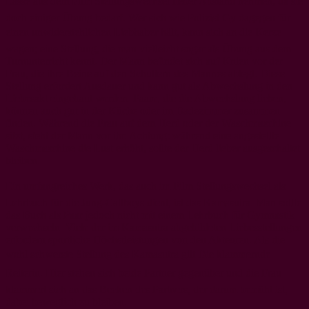
Lasse aus dem Film Stellungswechsel lieber Abstand nehmen, da sie
doch einiger Übung bedarf. Wer sich wie Polizist Gy dagegen für
einen unwiderstehlichen Liebhaber hält, kann sich an die Kerze
wagen; eine Stellung, die man vielleicht sogar als Übung aus dem
Turnunterricht kennt. Der Mann befindet sich auf Knien vor der
Frau, die ihre Beine auf den Schultern des Mannes ablegt. Diese
Stellung erfordert Ausdauer und kann gut als Abwechslung in den
Liebesakt eingebaut werden. Paare, die die Abwechslung lieben,
können auch gut in der Küche oder im Badezimmer zusammen
finden. Während die Frau auf dem Herd oder der Waschmaschine
sitzt, steht der Mann vor ihr. Achtung: während eine angestellte
Waschmaschine die Lust erhöht, sollte der Herd lieber ausgeschaltet
bleiben.
Ein umfangreiches Werk, das auch im Film Stellungswechsel als
Lehrbuch für die Jung-Callboys dient, ist das Kamasutra. Man sollte
das Buch als Paar jedoch nicht mit einem Lehrbuch für Gymnastik
verwechseln. Viele der im Kamasutra abgebildeten Liebesstellungen
erfordern sportliche Höchstleistungen von den Akteuren. Als die
wohl schwerste Stellung des Kamasutra gilt Die klammernde
Reiterin. Hier stehen sich beide Partner gegenüber und die Frau
klammert sich an das Becken des Partners, der darum bemüht ist,
dabei beweglich zu bleiben.