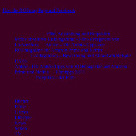
Hier die ROFmag Page auf Facebook
Neueste Kommentare
Thomas leyk
zu
Film, Ausstattung und Requisiten
Meine absoluten Lieblingsfilme - Film-Evergreens von
Loewenherz
zu
Anime – Die Anime-Tipps von
ROFmagazine auf Amazon Prime und Netflix
laura
zu
Castingshows – Bewerbung und Ablauf am Beispiel
DSDS
Anime - Die Anime-Tipps von ROFmagazine auf Amazon
Prime und Netflix
zu
Filmtipps 2017
Ansgar
zu
Inception – der Film
Kategorien
Bücher
(9)
Filme
(44)
Games
(7)
Lifestyle
(6)
News
(11)
Serien
(22)
TV
(8)