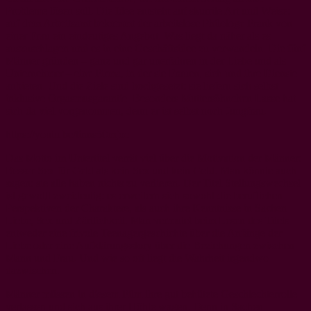
Probleme lösen soll. Die Idee entsteht auf skurrile Art und Weise:
auf dem Arbeitsamt bekommt der arbeitslose Philologe Frank von
einer Frau ein eindeutiges Angebot. Was liegt da näher als es
auszuschlagen und es in eine Geschäftsidee zu verwandeln. Die fünf
Männer gründen – ganz und gar unerfahren in der Liebe und als
Unternehmer – eine Firma, in der sie Frauen, sich und ihre Dienste
anbieten. Und die Ziele sind hochgesetzt: sie liefern sich selbst
inklusive Orgasmusgarantie. Besonders Muttersöhnchen Lasse hat
sich da viel vorgenommen, denn er ist selbst noch Jungfrau.
https://youtu.be/tinns50mjoc
Das Motto im Untertitel verrät viel über die Motivation der Männer:
Besser Sex für Geld als kein Sex und kein Geld. Man könnte auch
sagen: sie alle haben nichts zu verlieren. Der Titel Stellungswechsel
ist gewollt zweideutig: es erweitern sich sowohl die beruflichen
Perspektiven der Charaktere, als auch ihre Kenntnisse in Sachen
Liebe, Sex und Zärtlichkeit. Man vermutet beim Lesen des Titels
entweder eine frivole Teenagergeschichte über die Anfänge der
Liebe oder eine Aufklärungsstory über die Beziehungen zwischen
Mann und Frau. Und wie so oft liegt die Wahrheit irgendwo
dazwischen.
Männer müssen in diesem Film ihre gut behütete Geschlechterrolle
verlassen und sich aus ihrer Höhle wagen. Denn in Sachen